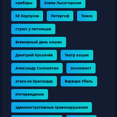
каибары
Елена Лысогорская
КЕ Корпусов
Петергоф
Томск
стресс у питомцев
Всемирный день кошек
Дмитрий Куклачёв
Театр кошек
Александр Соломатин
экономист
атака на Краснодар
Варвара Убель
Интервидение
административные правонарушения