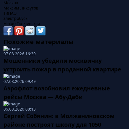
Москва
Максим Ликсутов
ТиНАО
электробусы
метро Тютчевская
Похожие материалы
07.08.2026 16:39
Мошенники убедили москвичку
устроить пожар в проданной квартире
07.08.2026 09:49
Аэрофлот возобновил ежедневные
рейсы Москва — Абу-Даби
06.08.2026 08:13
Сергей Собянин: в Молжаниновском
районе построят школу для 1050