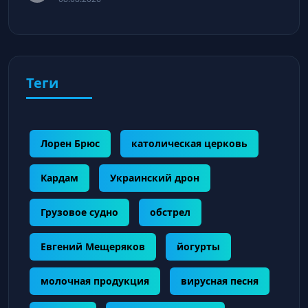
Теги
Лорен Брюс
католическая церковь
Кардам
Украинский дрон
Грузовое судно
обстрел
Евгений Мещеряков
йогурты
молочная продукция
вирусная песня