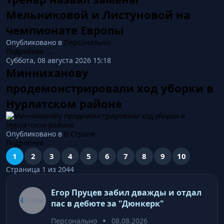
Мельниковой и Листуновой на
чемпионате Европы
Опубликовано в
Персонально
Подробнее ...
Суббота, 08 августа 2026 15:18
Минниханову
продемонстрировали ход уборки в
Нурлатском районе
Опубликовано в
В Стране
Подробнее ...
1
2
3
4
5
6
7
8
9
10
Страница 1 из 2044
Егор Пруцев забил дважды и отдал
пас в дебюте за "Дюнкерк"
Персонально
08.08.2026