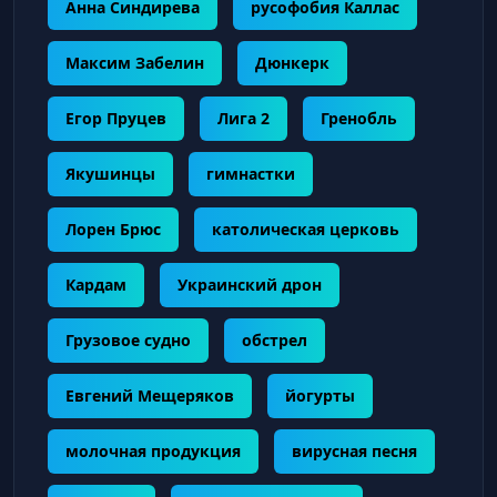
Анна Синдирева
русофобия Каллас
Максим Забелин
Дюнкерк
Егор Пруцев
Лига 2
Гренобль
Якушинцы
гимнастки
Лорен Брюс
католическая церковь
Кардам
Украинский дрон
Грузовое судно
обстрел
Евгений Мещеряков
йогурты
молочная продукция
вирусная песня