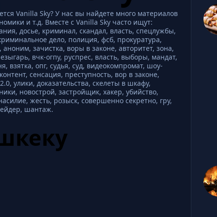
ся Vanilla Sky? У нас вы найдете много материалов
омики и т.д. Вместе с Vanilla Sky часто ищут:
ния, досье, криминал, скандал, власть, спецлужбы,
криминальное дело, полиция, фсб, прокуратура,
 аноним, зачистка, воры в законе, авторитет, зона,
езыгарь, вчк-огпу, руспрес, власть, выборы, мандат,
, взятка, опг, судья, суд, видеокомпромат, шоу-
контент, сенсация, преступность, вор в законе,
.0, улики, доказательства, скелеты в шкафу,
ики, новострой, застройщик, хакер, убийство,
асилие, жесть, розыск, совершенно секретно, гру,
рейдер, шантаж.
ишкеку