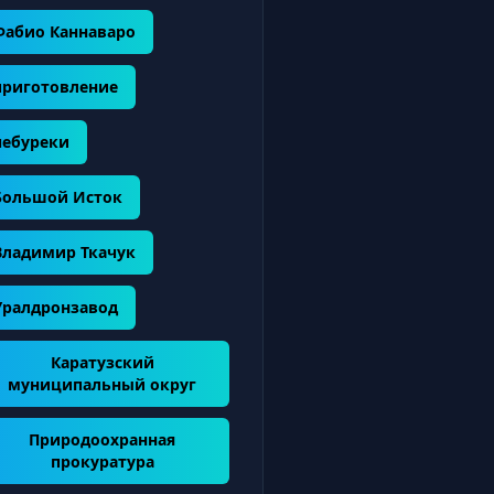
Фабио Каннаваро
приготовление
чебуреки
Большой Исток
Владимир Ткачук
Уралдронзавод
Каратузский
муниципальный округ
Природоохранная
прокуратура