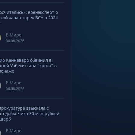
осчитались»: военэксперт о
ской «авантюре» ВСУ в 2024
у
В Мире
06.08.2026
ио Каннаваро обвинил в
рной Узбекистана "крота" в
ионаже
В Мире
06.08.2026
прокуратура взыскала с
отодобытчика 30 млн рублей
ущерб
В Мире