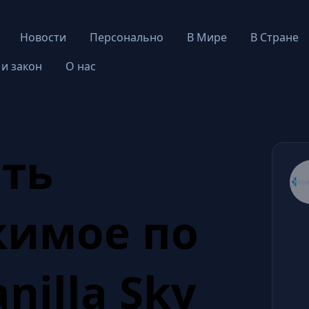
Новости
Персонально
В Мире
В Стране
 и закон
О нас
ть
жимое по
anilla Sky