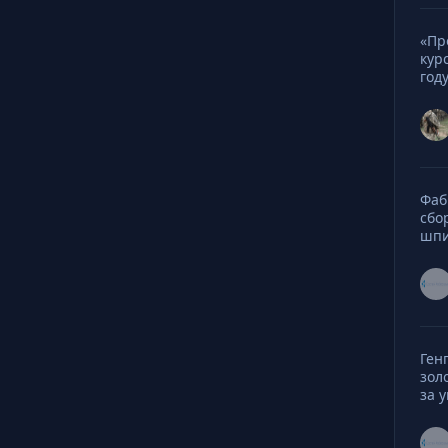
«Пр
кур
год
Фаб
сбо
шп
Ген
зол
за 