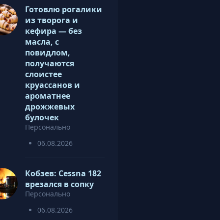
Готовлю рогалики
из творога и
кефира — без
масла, с
повидлом,
получаются
слоистее
круассанов и
ароматнее
дрожжевых
булочек
Персонально
06.08.2026
Кобзев: Cessna 182
врезался в сопку
Персонально
06.08.2026