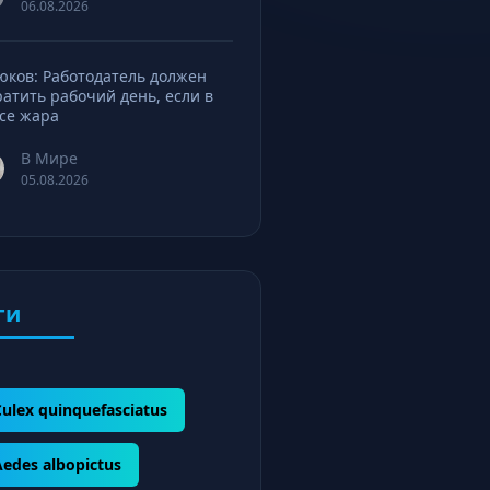
06.08.2026
юков: Работодатель должен
ратить рабочий день, если в
се жара
В Мире
05.08.2026
ги
Culex quinquefasciatus
Aedes albopictus