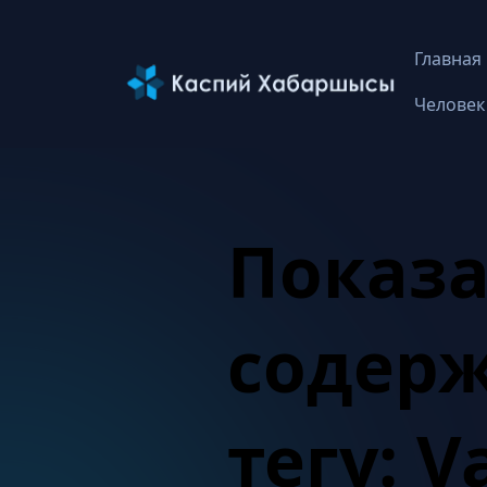
Главная
Человек
Показа
содер
тегу: V