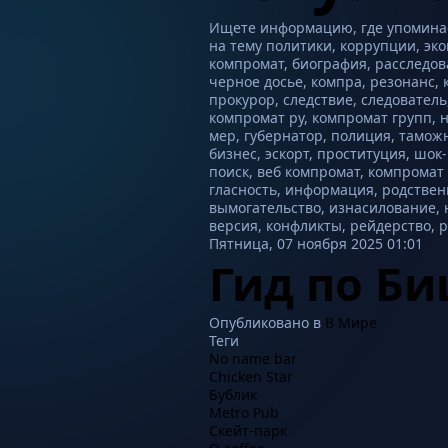
Ищете информацию, где упоминает
на тему политики, коррупции, экон
компромат, биография, расследова
черное досье, компра, резонанс, 
прокурор, следствие, следователь,
компромат ру, компромат групп, н
мер, губернатор, полиция, таможня
бизнес, эскорт, проституция, шок-
поиск, веб компромат, компромат 2
гласность, информация, родственн
вымогательство, изнасилование, н
версия, конфликты, рейдерство, 
Пятница, 07 ноября 2025 01:01
Гид по Б
Опубликовано в
В Мире
Теги
No name bar
Chicken Star
Бублик
Metro Pub
Скейт-парк