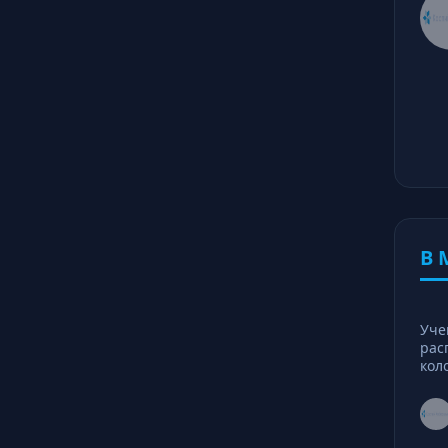
В 
Уче
рас
кол