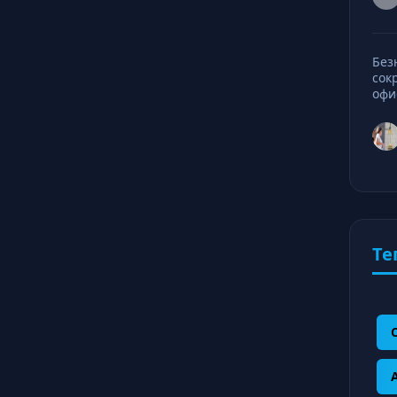
Без
сок
офи
Те