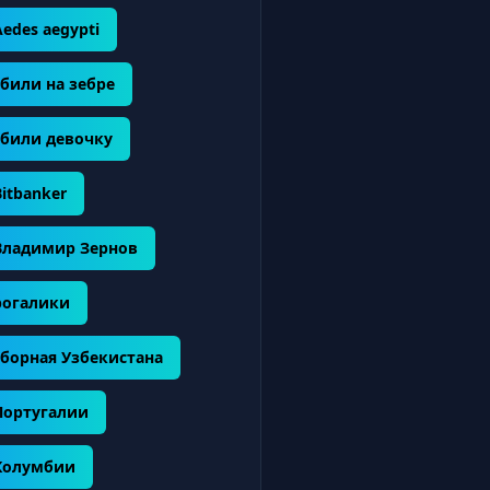
Aedes aegypti
сбили на зебре
сбили девочку
Bitbanker
Владимир Зернов
рогалики
сборная Узбекистана
Португалии
Колумбии