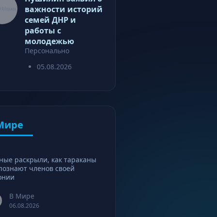
важности историй
семей ДНР и
работы с
молодежью
Персонально
05.08.2026
Мире
ные раскрыли, как тараканы
познают членов своей
онии
В Мире
06.08.2026