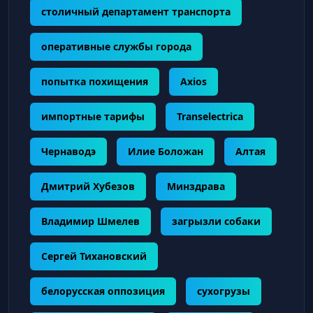
столичный департамент транспорта
оперативные службы города
попытка похищения
Axios
импортные тарифы
Transelectrica
Чернаводэ
Илие Боложан
Алтая
Дмитрий Хубезов
Минздрава
Владимир Шмелев
загрызли собаки
Сергей Тихановский
белорусская оппозиция
сухогрузы