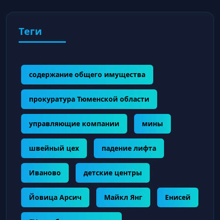
Теги
содержание общего имущества
прокуратура Тюменской области
управляющие компании
мины
швейный цех
падение лифта
Иваново
детские центры
Йовица Арсич
Майкл Янг
Енисей