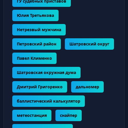
ГУ судебных приставов
Юлия Третьякова
Нетрезвый мужчина
Петровский район
Шатровский округ
Павел Клименко
Шатровская окружная дума
Дмитрий Григоренко
дальномер
баллистический калькулятор
метеостанция
снайпер