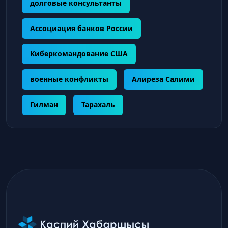
долговые консультанты
Ассоциация банков России
Киберкомандование США
военные конфликты
Алиреза Салими
Гилман
Тарахаль