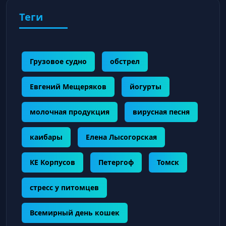
Теги
Грузовое судно
обстрел
Евгений Мещеряков
йогурты
молочная продукция
вирусная песня
каибары
Елена Лысогорская
КЕ Корпусов
Петергоф
Томск
стресс у питомцев
Всемирный день кошек