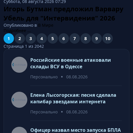
Суббота, 08 августа 2026 07:29
Игорь Бутман предложил Варвару
Убель для "Интервидения" 2026
Опубликовано в
В Мире
Подробнее ...
1
2
3
4
5
6
7
8
9
10
Страница 1 из 2042
Российские военные атаковали
склады ВСУ в Одессе
Персонально
08.08.2026
Елена Лысогорская: песня сделала
капибар звездами интернета
Персонально
08.08.2026
Офицер назвал место запуска БПЛА