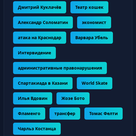
Дмитрий Куклачёв
Театр кошек
Александр Соломатин
экономист
атака на Краснодар
Варвара Убель
Интервидение
административные правонарушения
Спартакиада в Казани
World Skate
Илья Вдовин
Жозе Бото
Фламенго
трансфер
Томас Фелти
Чарльз Костанца