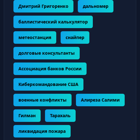
Дмитрий Григоренко
дальномер
баллистический калькулятор
метеостанция
снайпер
долговые консультанты
Ассоциация банков России
Киберкомандование США
военные конфликты
Алиреза Салими
Гилман
Тарахаль
ликвидация пожара