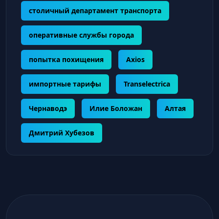
столичный департамент транспорта
оперативные службы города
попытка похищения
Axios
импортные тарифы
Transelectrica
Чернаводэ
Илие Боложан
Алтая
Дмитрий Хубезов