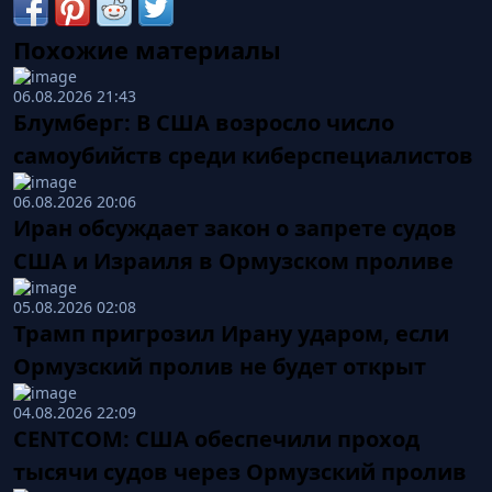
Похожие материалы
06.08.2026 21:43
Блумберг: В США возросло число
самоубийств среди киберспециалистов
06.08.2026 20:06
Иран обсуждает закон о запрете судов
США и Израиля в Ормузском проливе
05.08.2026 02:08
Трамп пригрозил Ирану ударом, если
Ормузский пролив не будет открыт
04.08.2026 22:09
CENTCOM: США обеспечили проход
тысячи судов через Ормузский пролив