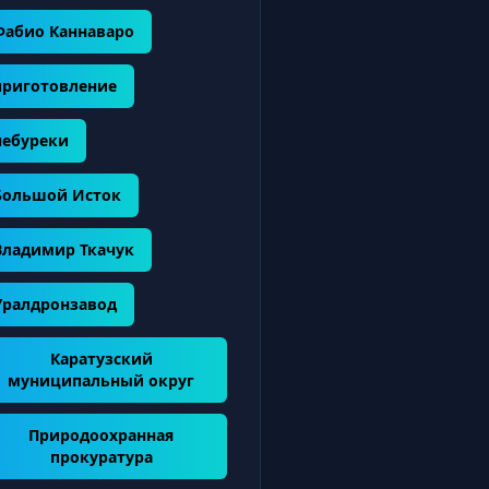
Фабио Каннаваро
приготовление
чебуреки
Большой Исток
Владимир Ткачук
Уралдронзавод
Каратузский
муниципальный округ
Природоохранная
прокуратура