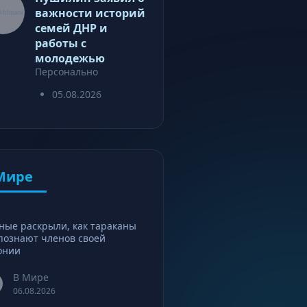
важности историй
семей ДНР и
работы с
молодежью
Персонально
05.08.2026
Мире
ные раскрыли, как тараканы
познают членов своей
онии
В Мире
06.08.2026