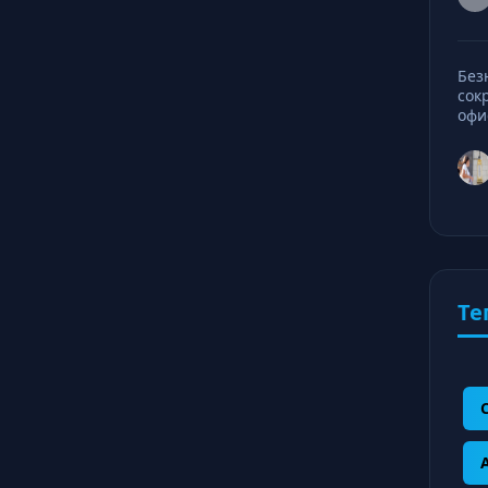
Без
сок
офи
Те