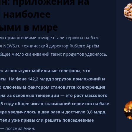
ин: приложения на
и наиболее
ыми в мире
 приложениями в мире стали сервисы на базе
ил NEWS.ru технический директор RuStore Артём
 общее число скачиваний таких продуктов удвоилось,
век используют мобильные телефоны, что
еты. На фоне 142,2 млрд загрузок приложений и
но ключевым фактором становится конкуренция
на из основных тенденций — это рост массового
25 году общее число скачиваний сервисов на базе
ре увеличилось в два раза и достигло 3,8 млрд.
ватели уже привыкли решать повседневные
 — пояснил Анин.