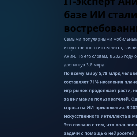
IT-эксперт Ан
базе ИИ стал
востребованн
Самыми популярными мобильными
искусственного интеллекта, заяв
Анин. По его словам, в 2025 году
достигнув 3,8 млрд.
По всему миру 5,78 млрд чело
составляет 71% населения план
игр рынок продолжает расти, 
за внимание пользователей. Од
спроса на ИИ-приложения. В 20
искусственного интеллекта в ми
Это связано с тем, что пользо
задачи с помощью нейросетей
,