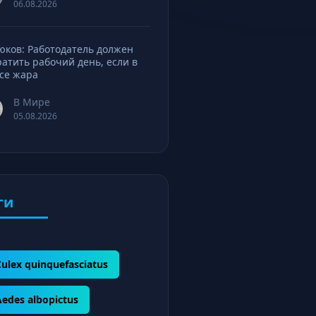
06.08.2026
юков: Работодатель должен
ратить рабочий день, если в
се жара
В Мире
05.08.2026
ги
Culex quinquefasciatus
Aedes albopictus