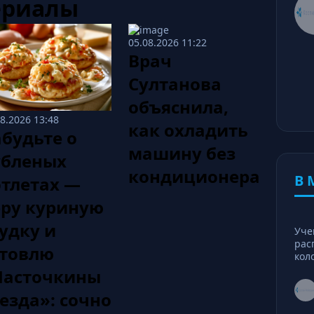
ериалы
05.08.2026 11:22
Врач
Султанова
объяснила,
08.2026 13:48
как охладить
будьте о
машину без
убленых
кондиционера
В 
отлетах —
еру куриную
удку и
Уче
рас
отовлю
кол
Ласточкины
езда»: сочно