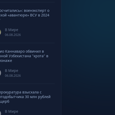
осчитались»: военэксперт о
ской «авантюре» ВСУ в 2024
у
В Мире
06.08.2026
ио Каннаваро обвинил в
рной Узбекистана "крота" в
ионаже
В Мире
06.08.2026
прокуратура взыскала с
отодобытчика 30 млн рублей
ущерб
В Мире