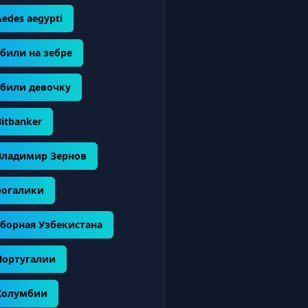
Aedes aegypti
сбили на зебре
сбили девочку
Bitbanker
Владимир Зернов
рогалики
сборная Узбекистана
Португалии
Колумбии