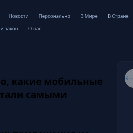
Новости
Персонально
В Мире
В Стране
 и закон
О нас
но, какие мобильные
стали самыми