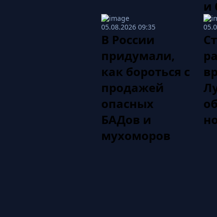
и 
05.08.2026 09:35
05.
В России
С
придумали,
р
как бороться с
вр
продажей
Л
опасных
о
БАДов и
н
мухоморов