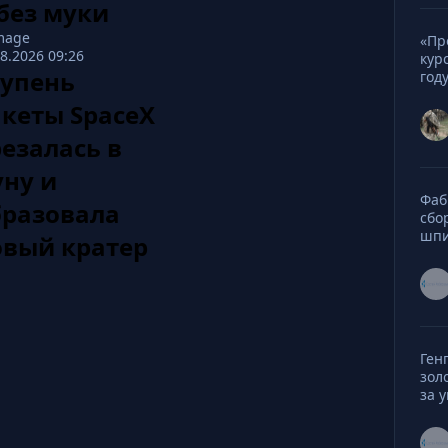
без муки
«Пр
08.2026 09:26
кур
тупень
год
акеты SpaceX
езалась в
уну и
Фаб
бразовала
сбо
шп
овый кратер
Ген
зол
за 