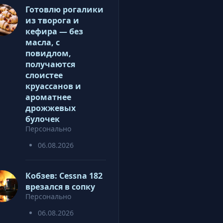
Готовлю рогалики
из творога и
кефира — без
масла, с
повидлом,
получаются
слоистее
круассанов и
ароматнее
дрожжевых
булочек
Персонально
06.08.2026
Кобзев: Cessna 182
врезался в сопку
Персонально
06.08.2026