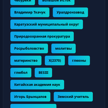
чебуреки
Большой Исток
Владимир Ткачук
Уралдронзавод
Каратузский муниципальный округ
Природоохранная прокуратура
Росрыболовство
молитвы
материнство
X(2370)
глюоны
глюбол
BESIII
Китайская академия наук
Игорь Брынцалов
Земский учитель