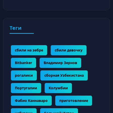
Теги
сбили на зебре
сбили девочку
Bitbanker
Владимир Зернов
рогалики
сборная Узбекистана
Португалии
Колумбии
Фабио Каннаваро
приготовление