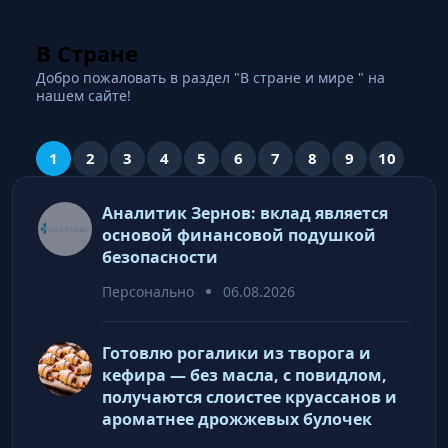
В Стране
Добро пожаловать в раздел "В стране и мире " на
нашем сайте!
1
2
3
4
5
6
7
8
9
10
Аналитик Зернов: вклад является
основой финансовой подушкой
безопасности
Персонально
06.08.2026
Готовлю рогалики из творога и
кефира — без масла, с повидлом,
получаются слоистее круассанов и
ароматнее дрожжевых булочек