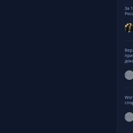
За 
Рос
Вер
при
док
Wor
спо