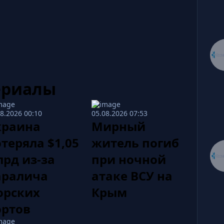
ериалы
08.2026 00:10
05.08.2026 07:53
краина
Мирный
теряла $1,05
житель погиб
рд из-за
при ночной
аралича
атаке ВСУ на
орских
Крым
ортов