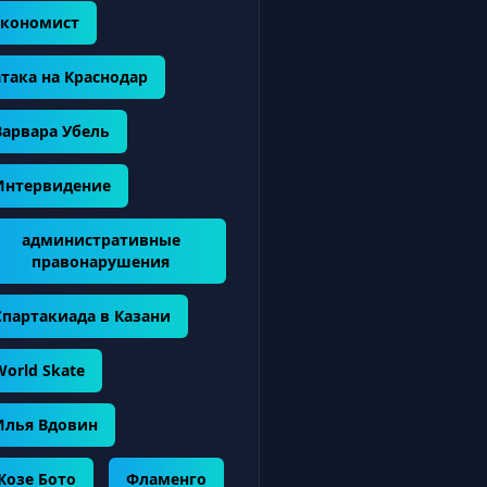
экономист
атака на Краснодар
Варвара Убель
Интервидение
административные
правонарушения
Спартакиада в Казани
World Skate
Илья Вдовин
Жозе Бото
Фламенго