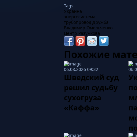
Tags:
Украина
энергосистема
трубопровод Дружба
Владимир Омельченко
Центр Разумкова
Похожие мат
06.08.2026 09:32
06.
Шведский суд
У
решил судьбу
по
сухогруза
мл
«Каффа»
п
м
п