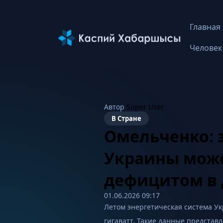
Главная
Человек
Автор
Super User
В Стране
Омельченко: 
Украины може
дефицитом в 
01.06.2026 09:17
Летом энергетическая система Ук
гигаватт. Такие данные предста