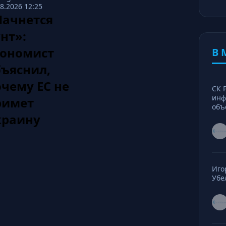
08.2026 12:25
Начнется
нт»:
кономист
В 
бъяснил,
чему ЕС не
СК 
инф
римет
объ
краину
Иго
Убе