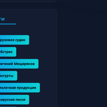
ги
Грузовое судно
обстрел
Евгений Мещеряков
йогурты
молочная продукция
вирусная песня