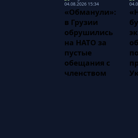
04.08.2026 15:34
04.
«Обманули»:
«
в Грузии
бу
обрушились
э
на НАТО за
о
пустые
по
обещания с
п
членством
У