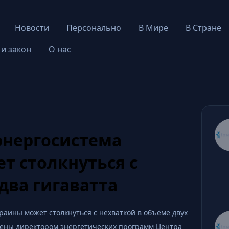
Новости
Персонально
В Мире
В Стране
 и закон
О нас
энергосистема
т столкнуться с
два гигаватта
раины может столкнуться с нехваткой в объёме двух
влены директором энергетических программ Центра