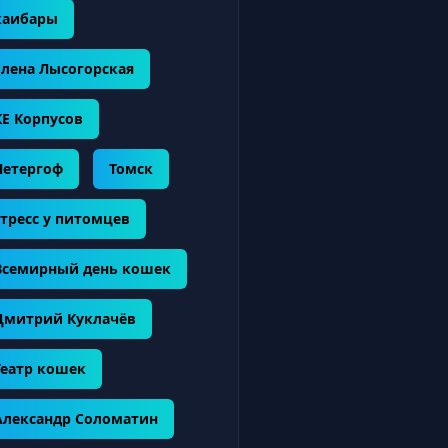
каибары
Елена Лысогорская
КЕ Корпусов
Петергоф
Томск
стресс у питомцев
Всемирный день кошек
Дмитрий Куклачёв
Театр кошек
Александр Соломатин