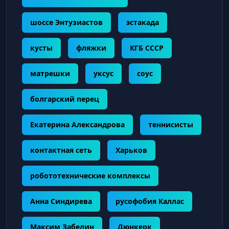
шоссе Энтузиастов
эстакада
кусты
фляжки
КГБ СССР
матрешки
уксус
соус
болгарский перец
Екатерина Александрова
теннисисты
контактная сеть
Харьков
робототехнические комплексы
Анна Синдирева
русофобия Каллас
Максим Забелин
Дюнкерк