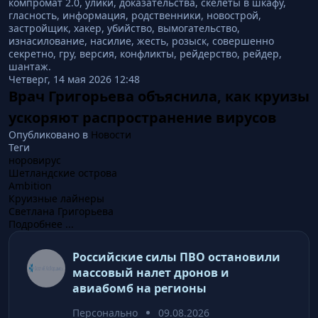
компромат 2.0, улики, доказательства, скелеты в шкафу,
гласность, информация, родственники, новострой,
застройщик, хакер, убийство, вымогательство,
изнасилование, насилие, жесть, розыск, совершенно
секретно, гру, версия, конфликты, рейдерство, рейдер,
шантаж.
Четверг, 14 мая 2026 12:48
Врач Григорьева объяснила, как круизы
ускоряют распространение вирусов
Опубликовано в
Новости
Теги
норовирус
Шетландские острова
Ambition
Круизные лайнеры
Светлана Григорьева
Подробнее ...
Российские силы ПВО остановили
массовый налет дронов и
авиабомб на регионы
Персонально
09.08.2026