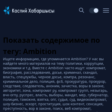
Показать содержимое по
тегу: Ambition
Ищете информацию, где упоминается Ambition? У нас вы
найдете много материалов на тему политики, коррупции,
экономики и т.д. Вместе с Ambition часто ищут: компромат,
биография, расследования, досье, криминал, скандал,
власть, спецлужбы, черное досье, компра, резонанс,
криминальное дело, полиция, фсб, прокуратура, прокурор,
следствие, следователь, аноним, зачистка, воры в законе,
авторитет, зона, компромат ру, компромат групп, незыгарь,
вчк-огпу, руспрес, власть, выборы, мандат, мер, губернатор,
полиция, таможня, взятка, опг, судья, суд, видеокомпромат,
шоу-бизнес, эскорт, проституция, шок-контент, сенсация,
преступность, вор в законе, поиск, веб компромат,