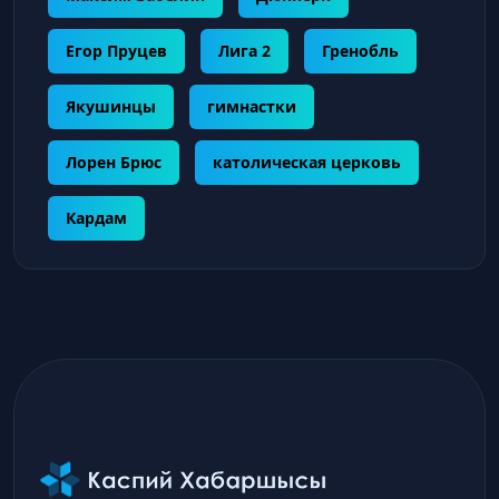
Егор Пруцев
Лига 2
Гренобль
Якушинцы
гимнастки
Лорен Брюс
католическая церковь
Кардам